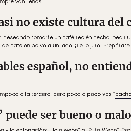
empre van llenos.
asi no existe cultura del 
a deseando tomarte un café recién hecho, pedir un
 de café en polvo a un lado. ¡Te lo juro! Prepárate.
ables español, no entien
ampoco a la tercera, pero poco a poco vas “
cach
” puede ser bueno o malo
n y la entonación: “Hola weón” o “Puta Weon”. Eso