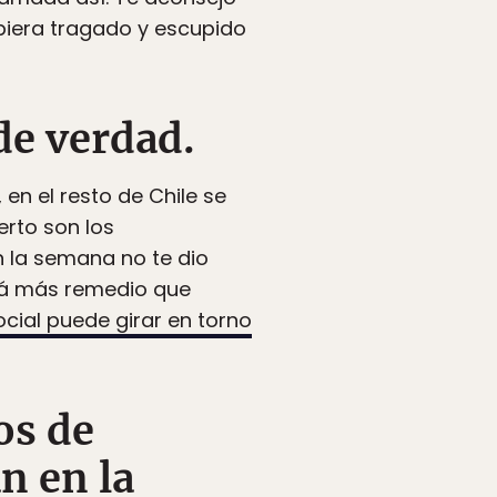
biera tragado y escupido
de verdad.
en el resto de Chile se
erto son los
n la semana no te dio
ará más remedio que
ocial puede girar en torno
os de
n en la