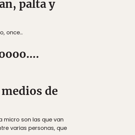
an, palta y
o, once…
eroooo….
n medios de
la micro son las que van
ntre varias personas, que