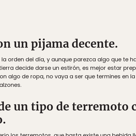
on un pijama decente.
 la orden del día, y aunque parezca algo que te h
tierra decide darse un estirón, es mejor estar pre
on algo de ropa, no vaya a ser que termines en la 
alzones.
de un tipo de terremoto 
o.
erio los terremotos, que hasta existe una bebida 