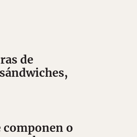
uras de
s sándwiches,
 se componen o