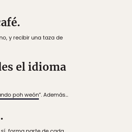
café.
o, y recibir una taza de
des el idioma
ando poh weón
”. Además…
.
 sí, forma parte de cada