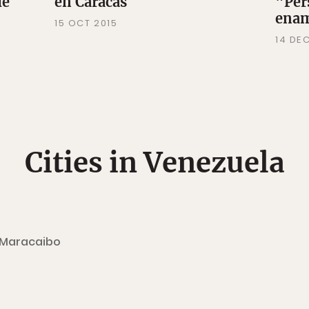
ie
en Caracas
"Per
enam
15 OCT 2015
14 DE
Cities in Venezuela
Maracaibo