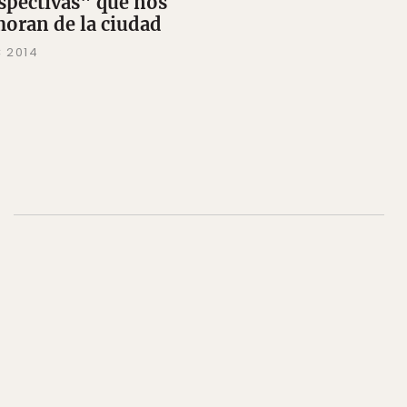
spectivas" que nos
oran de la ciudad
C 2014