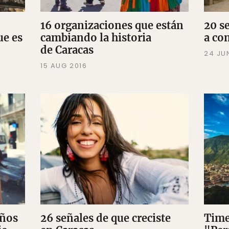
16 organizaciones que están
20 s
ue es
cambiando la historia
a co
de Caracas
24 JU
15 AUG 2016
eños
26 señales de que creciste
Time