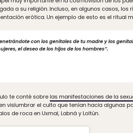
apel muy importante en la cosmovisión de los pueb
da a su religión. Incluso, en algunos casos, los r
sentación erótica. Un ejemplo de esto es el ritual
etrándote con los genitales de tu madre y los genitale
ujeres, el deseo de los hijos de los hombres”.
culo te conté sobre
las manifestaciones de la sexu
en vislumbrar el culto que tenían hacia algunas p
os de roca en Uxmal, Labná y Loltún.