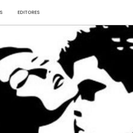
S
EDITORES