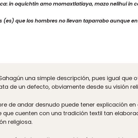
eca: in oquichtin amo momaxtlatiaya, mazo nelihui in c
os (es) que los hombres no llevan taparrabo aunque en
Sahagún una simple descripción, pues igual que 
rata de un defecto, obviamente desde su visión rel
re de andar desnudo puede tener explicación en e
 que cuenten con una tradición textil tan elabora
n religiosa.