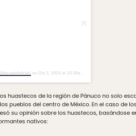
tlacaeleloficial)
on
Oct 3, 2019 at 10:28am PDT
los huastecos de la región de Pánuco no solo esca
los pueblos del centro de México. En el caso de lo
presó su opinión sobre los huastecos, basándose e
ormantes nativos: