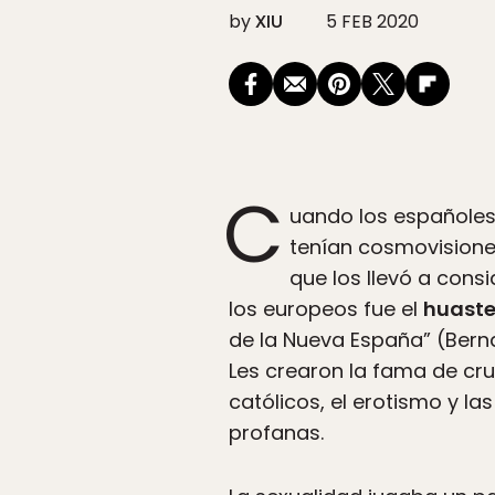
by
XIU
5 FEB 2020
C
uando los españoles
tenían cosmovisiones
que los llevó a cons
los europeos fue el
huast
de la Nueva España” (Bernal
Les crearon la fama de cru
católicos, el erotismo y l
profanas.