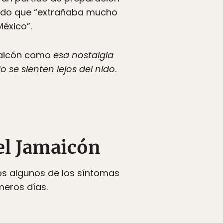
ciendo que “extrañaba mucho
México”.
amaicón como
esa nostalgia
se sienten lejos del nido
.
el Jamaicón
mos algunos de los síntomas
meros días.