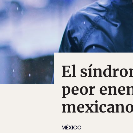
El síndro
peor enem
mexicanos
MÉXICO