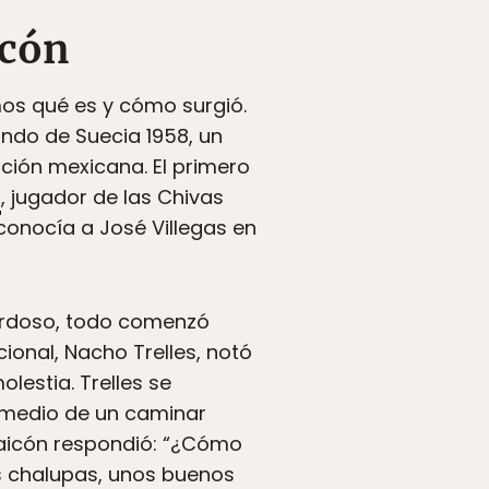
icón
mos qué es y cómo surgió.
ndo de Suecia 1958, un
ción mexicana. El primero
s
, jugador de las Chivas
conocía a José Villegas en
Cardoso, todo comenzó
ional, Nacho Trelles, notó
estia. Trelles se
n medio de un caminar
maicón respondió: “¿Cómo
is chalupas, unos buenos