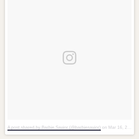
A post shared by Barbie Savior (@barbiesavior)
on
Mar 16, 2016 at 8:12pm PDT