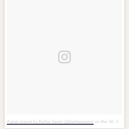
A post shared by Barbie Savior (@barbiesavior)
on
Mar 30, 2016 at 9:15am PDT