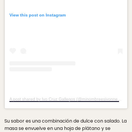
View this post on Instagram
A post shared by Ivo Cruz Gallegos (@minombreesivonne)
on
Ja
Su sabor es una combinación de dulce con salado. La
masa se envuelve en una hoja de plátano y se