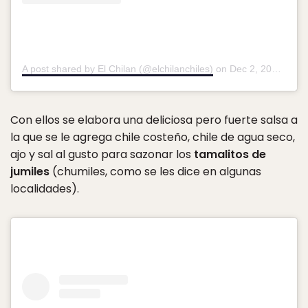
A post shared by El Chilan (@elchilanchiles)
on
Dec 2, 2019 at 10:42am PST
Con ellos se elabora una deliciosa pero fuerte salsa a
la que se le agrega chile costeño, chile de agua seco,
ajo y sal al gusto para sazonar los
tamalitos de
jumiles
(chumiles, como se les dice en algunas
localidades).