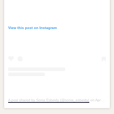
View this post on Instagram
A post shared by Sonia Esbeidy (@sonia_esbeidy)
on
Apr 18, 2019 at 7:04pm PDT