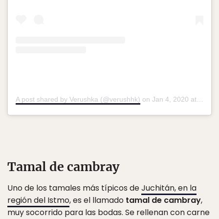
A post shared by Verushka (@verushhk)
on
Jan 4, 2020 at 11:11am PST
Tamal de cambray
Uno de los tamales más típicos de
Juchitán, en la
región del Istmo
, es el llamado
tamal de cambray
,
muy socorrido para las bodas. Se rellenan con carne