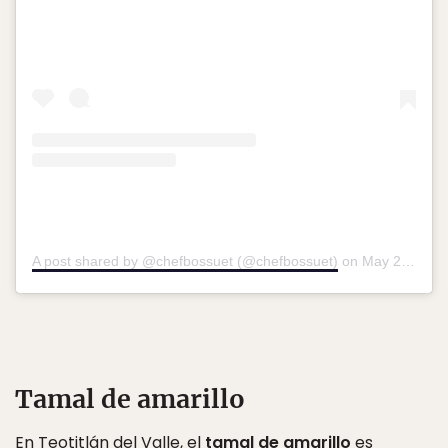
A post shared by @chefbossuet (@chefbossuet)
on
May 25, 2019 at 6:34pm PDT
Tamal de amarillo
En Teotitlán del Valle, el
tamal de amarillo
es