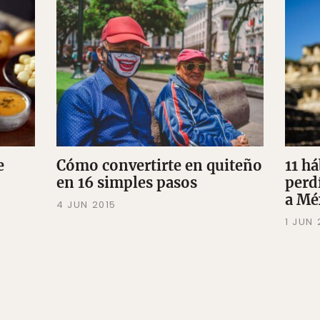
e
Cómo convertirte en quiteño
11 h
en 16 simples pasos
perd
a Mé
4 JUN 2015
1 JUN 