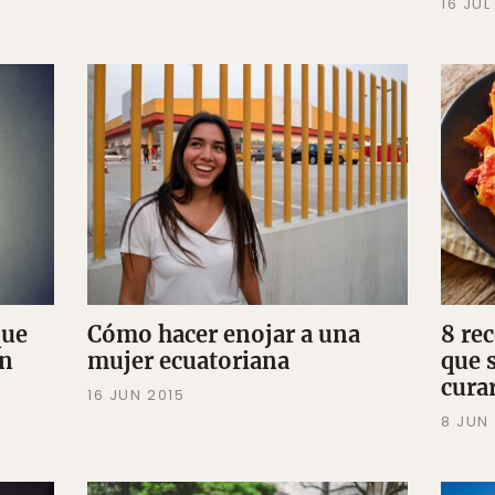
16 JUL
que
Cómo hacer enojar a una
8 re
ón
mujer ecuatoriana
que 
curar
16 JUN 2015
8 JUN