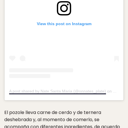
View this post on Instagram
A post shared by Nate Santa Maria (@onnates_plate)
on
Apr 8, 
El pozole lleva carne de cerdo y de ternera
deshebrada y, al momento de comerlo, se
acompaña con diferentes ingredientes, de acuerdo