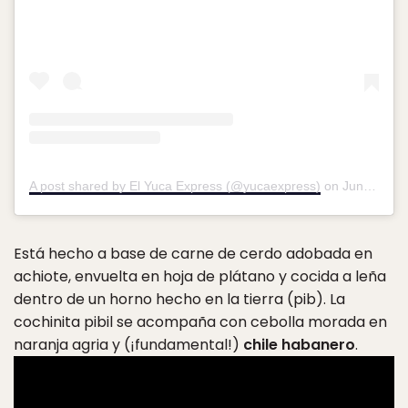
A post shared by El Yuca Express (@yucaexpress)
on
Jun 16, 2019 at 5:48am PDT
Está hecho a base de carne de cerdo adobada en
achiote, envuelta en hoja de plátano y cocida a leña
dentro de un horno hecho en la tierra (pib). ​La
cochinita pibil se acompaña con cebolla morada en
naranja agria y (¡fundamental!)
chile habanero
.