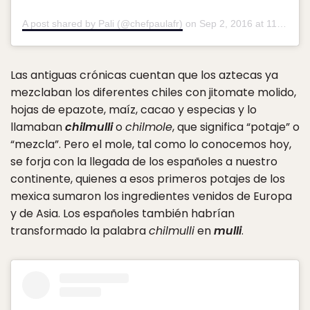
A post shared by Pali (@chefpaulafr)
on
Sep 2, 2016 at 11:39am PDT
Las antiguas crónicas cuentan que los aztecas ya
mezclaban los diferentes chiles con jitomate molido,
hojas de epazote, maíz, cacao y especias y lo
llamaban
chilmulli
o
chilmole
, que significa “potaje” o
“mezcla”. Pero el mole, tal como lo conocemos hoy,
se forja con la llegada de los españoles a nuestro
continente, quienes a esos primeros potajes de los
mexica sumaron los ingredientes venidos de Europa
y de Asia. Los españoles también habrían
transformado la palabra
chilmulli
en
mulli
.