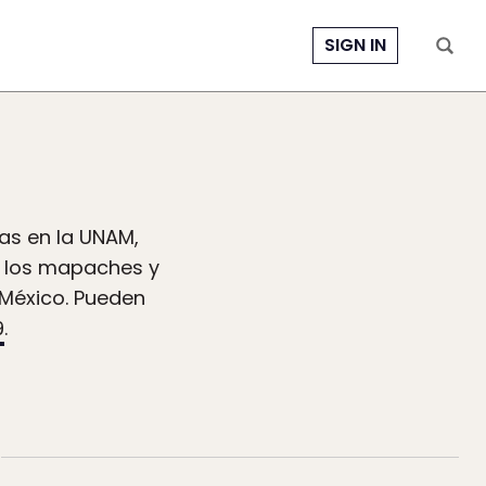
SIGN IN
ras en la UNAM,
k, los mapaches y
, México. Pueden
9
.