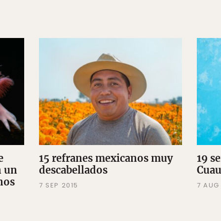
e
15 refranes mexicanos muy
19 se
n un
descabellados
Cuaut
nos
7 SEP 2015
7 AUG