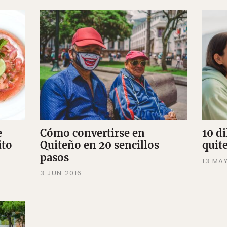
e
Cómo convertirse en
10 d
ito
Quiteño en 20 sencillos
quit
pasos
13 MA
3 JUN 2016