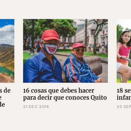
s de
16 cosas que debes hacer
18 s
e
para decir que conoces Quito
infa
de
21 DEC 2016
20 SE