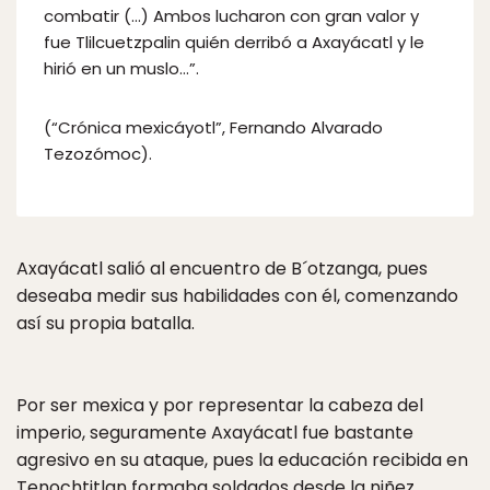
combatir (…) Ambos lucharon con gran valor y
fue Tlilcuetzpalin quién derribó a Axayácatl y le
hirió en un muslo…”.
(“Crónica mexicáyotl”, Fernando Alvarado
Tezozómoc).
Axayácatl salió al encuentro de B´otzanga, pues
deseaba medir sus habilidades con él, comenzando
así su propia batalla.
Por ser mexica y por representar la cabeza del
imperio, seguramente Axayácatl fue bastante
agresivo en su ataque, pues la educación recibida en
Tenochtitlan formaba soldados desde la niñez.