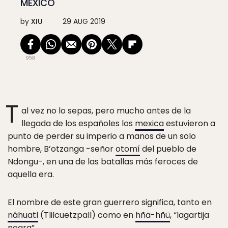
MÉXICO
by
XIU
29 AUG 2019
958
T
al vez no lo sepas, pero mucho antes de la
llegada de los españoles los
mexica
estuvieron a
punto de perder su imperio a manos de un solo
hombre, B’otzanga -señor
otomí
del pueblo de
Ndongu-, en una de las batallas más feroces de
aquella era.
El nombre de este gran guerrero significa, tanto en
náhuatl
(Tlilcuetzpall) como en
hñä-hñü
, “lagartija
negra”.