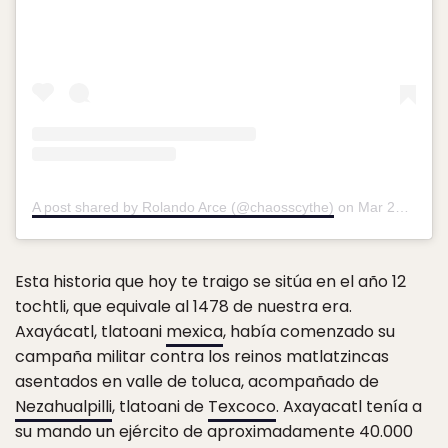
A post shared by Rolando Arce (@chaosscythe)
on
Mar 21, 2017 at 1:19pm PDT
Esta historia que hoy te traigo se sitúa en el año 12
tochtli, que equivale al 1478 de nuestra era.
Axayácatl, tlatoani
mexica
, había comenzado su
campaña militar contra los reinos matlatzincas
asentados en valle de toluca, acompañado de
Nezahualpilli
, tlatoani de
Texcoco
. Axayacatl tenía a
su mando un ejército de aproximadamente 40.000