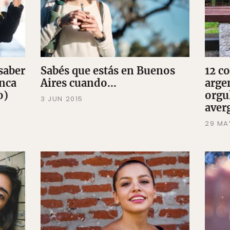
saber
Sabés que estás en Buenos
12 co
anca
Aires cuando...
arge
o)
orgu
3 JUN 2015
aver
29 MA