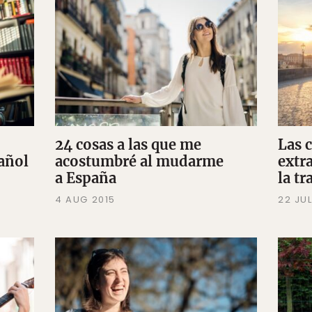
24 cosas a las que me
Las 
añol
acostumbré al mudarme
extr
a España
la t
4 AUG 2015
22 JUL