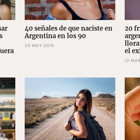
sar
40 señales de que naciste en
20 fr
s
Argentina en los 90
arge
llora
20 MAY 2015
fuera
el ex
12 MA