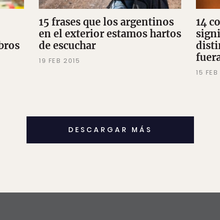
15 frases que los argentinos
14 c
en el exterior estamos hartos
sign
bros
de escuchar
dist
fuera
19 FEB 2015
15 FEB
DESCARGAR MÁS