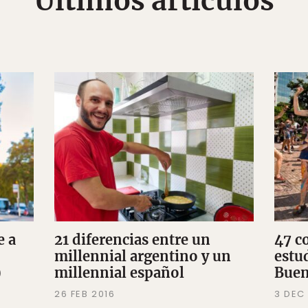
Últimos artículos
e a
21 diferencias entre un
47 c
millennial argentino y un
estu
)
millennial español
Buen
26 FEB 2016
3 DEC