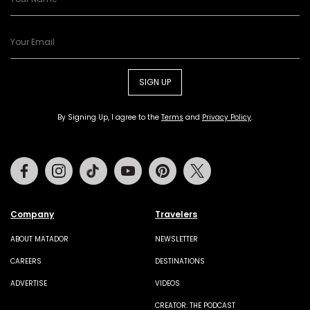
SIGN UP
By Signing Up, I agree to the
Terms
and
Privacy Policy
.
Facebook
Instagram
Tiktok
Youtube
Pinterest
Twitter
Company
Travelers
ABOUT MATADOR
NEWSLETTER
CAREERS
DESTINATIONS
ADVERTISE
VIDEOS
CREATOR: THE PODCAST