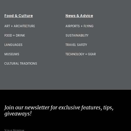
Food & Culture
News & Advice
ART + ARCHITECTURE
AIRPORTS + FLYING
FOOD + DRINK
SUSTAINABILITY
LANGUAGES
TRAVEL SAFETY
MUSEUMS
TECHNOLOGY + GEAR
CULTURAL TRADITIONS
Join our newsletter for exclusive features, tips,
giveaways!