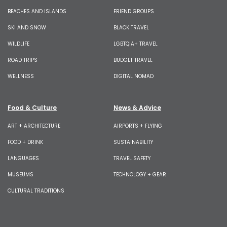
BEACHES AND ISLANDS
FRIEND GROUPS
SKI AND SNOW
BLACK TRAVEL
WILDLIFE
LGBTQIA+ TRAVEL
ROAD TRIPS
BUDGET TRAVEL
WELLNESS
DIGITAL NOMAD
Food & Culture
News & Advice
ART + ARCHITECTURE
AIRPORTS + FLYING
FOOD + DRINK
SUSTAINABILITY
LANGUAGES
TRAVEL SAFETY
MUSEUMS
TECHNOLOGY + GEAR
CULTURAL TRADITIONS