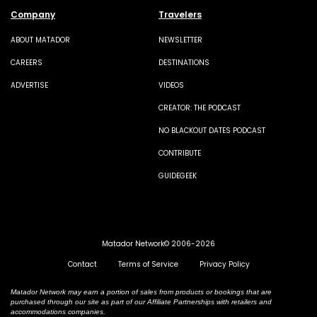
Company
Travelers
ABOUT MATADOR
NEWSLETTER
CAREERS
DESTINATIONS
ADVERTISE
VIDEOS
CREATOR: THE PODCAST
NO BLACKOUT DATES PODCAST
CONTRIBUTE
GUIDEGEEK
Matador Network© 2006-2026
Contact
Terms of Service
Privacy Policy
Matador Network may earn a portion of sales from products or bookings that are
purchased through our site as part of our Affiliate Partnerships with retailers and
accommodations companies.